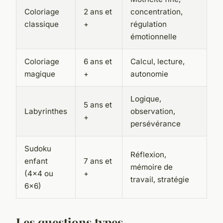
Coloriage
2 ans et
concentration,
classique
+
régulation
émotionnelle
Coloriage
6 ans et
Calcul, lecture,
magique
+
autonomie
Logique,
5 ans et
Labyrinthes
observation,
+
persévérance
Sudoku
Réflexion,
enfant
7 ans et
mémoire de
(4×4 ou
+
travail, stratégie
6×6)
Les questions types