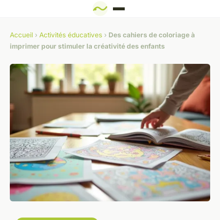
Accueil
›
Activités éducatives
›
Des cahiers de coloriage à
imprimer pour stimuler la créativité des enfants