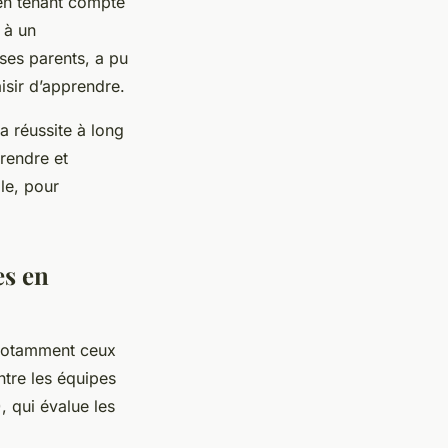
en tenant compte
 à un
ses parents, a pu
isir d’apprendre.
a réussite à long
rendre et
lle, pour
es en
notamment ceux
entre les équipes
 qui évalue les