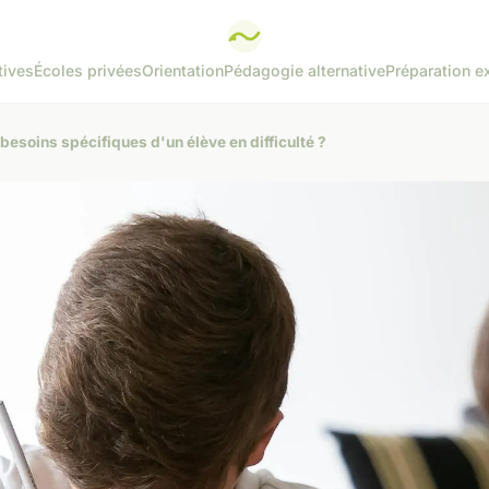
tives
Écoles privées
Orientation
Pédagogie alternative
Préparation 
esoins spécifiques d'un élève en difficulté ?