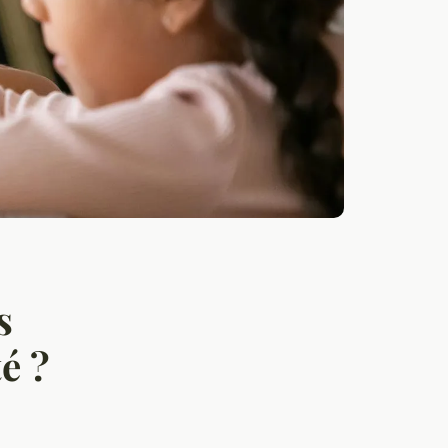
s
té ?