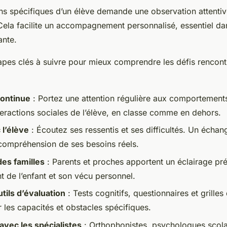
s spécifiques d’un élève demande une observation attentive e
 Cela facilite un accompagnement personnalisé, essentiel d
ante.
apes clés à suivre pour mieux comprendre les défis rencontr
continue
: Portez une attention régulière aux comportements,
nteractions sociales de l’élève, en classe comme en dehors.
 l’élève
: Écoutez ses ressentis et ses difficultés. Un échan
compréhension de ses besoins réels.
des familles
: Parents et proches apportent un éclairage pr
t de l’enfant et son vécu personnel.
utils d’évaluation
: Tests cognitifs, questionnaires et grilles
r les capacités et obstacles spécifiques.
avec les spécialistes
: Orthophonistes, psychologues scola