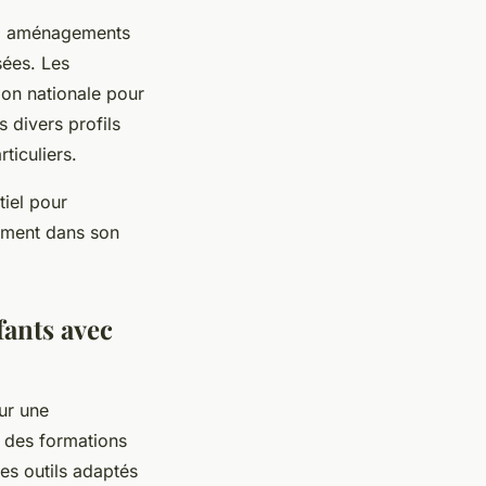
s : aménagements
sées. Les
ion nationale pour
s divers profils
ticuliers.
tiel pour
nement dans son
ants avec
ur une
, des formations
des outils adaptés