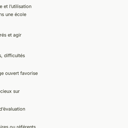
t l’utilisation
ans une école
és et agir
 difficultés
ge ouvert favorise
écieux sur
 d’évaluation
ires ou référents