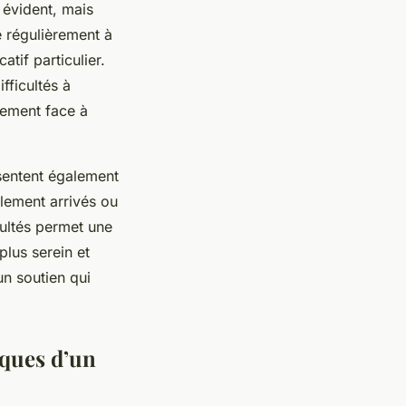
 évident, mais
e régulièrement à
tif particulier.
fficultés à
tement face à
sentent également
lement arrivés ou
cultés permet une
plus serein et
 un soutien qui
iques d’un